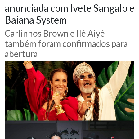
anunciada com Ivete Sangalo e
NOTÍCIAS
Baiana System
VÍDEOS
Carlinhos Brown e Ilê Aiyê
também foram confirmados para
PROMOÇÕES
abertura
CONTATO